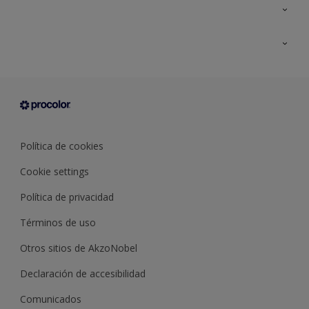
Todos los productos
Documentación Técnica
Contacto
Cartas de color
Tiendas
Condiciones generales de venta
Sobre Procolor
Política de cookies
Cookie settings
Política de privacidad
Términos de uso
Otros sitios de AkzoNobel
Declaración de accesibilidad
Comunicados