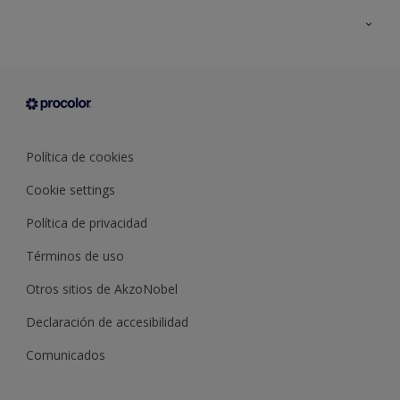
Todos los productos
Documentación Técnica
Contacto
Cartas de color
Tiendas
Condiciones generales de venta
Sobre Procolor
Política de cookies
Cookie settings
Política de privacidad
Términos de uso
Otros sitios de AkzoNobel
Declaración de accesibilidad
Comunicados