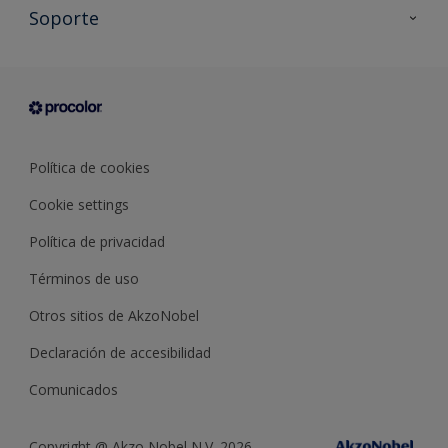
Todos los productos
Soporte
Documentación Técnica
Contacto
Cartas de color
Tiendas
Condiciones generales de venta
Sobre Procolor
Política de cookies
Cookie settings
Política de privacidad
Términos de uso
Otros sitios de AkzoNobel
Declaración de accesibilidad
Comunicados
Copyright @ Akzo Nobel N.V. 2026