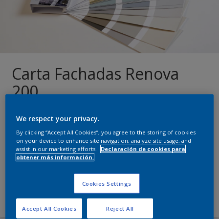
Color Experience
Carta Fachadas Renova
200
Dale vida a tus fachadas con la exclusiva colección de
We respect your privacy.
pinturas para exteriores, diseñada para ofrecer
By clicking “Accept All Cookies”, you agree to the storing of cookies
on your device to enhance site navigation, analyze site usage, and
durabilidad extrema y protección UV. Inspirados en
assist in our marketing efforts.
Declaración de cookies para
los tonos más utilizados en la rehabilitación de
obtener más información.
inmuebles, incorporando las últimas tendencias.
Cookies Settings
Saber más
Accept All Cookies
Reject All