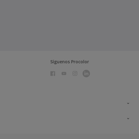
Síguenos Procolor
Todos los productos
Documentación Técnica
Contacto
Cartas de color