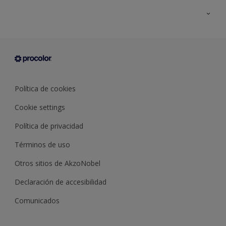
Todos los productos
Documentación Técnica
Contacto
Cartas de color
Tiendas
Condiciones generales de venta
Sobre Procolor
Política de cookies
Cookie settings
Política de privacidad
Términos de uso
Otros sitios de AkzoNobel
Declaración de accesibilidad
Comunicados