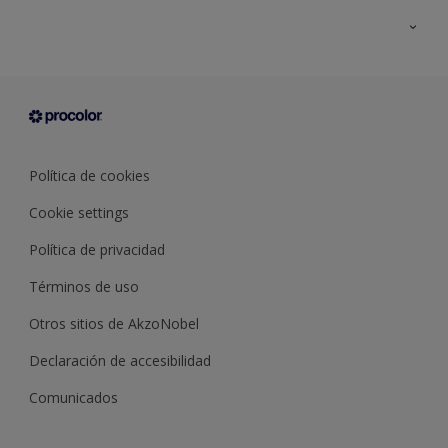
Todos los productos
Documentación Técnica
Contacto
Cartas de color
Tiendas
Condiciones generales de venta
Sobre Procolor
Política de cookies
Cookie settings
Política de privacidad
Términos de uso
Otros sitios de AkzoNobel
Declaración de accesibilidad
Comunicados