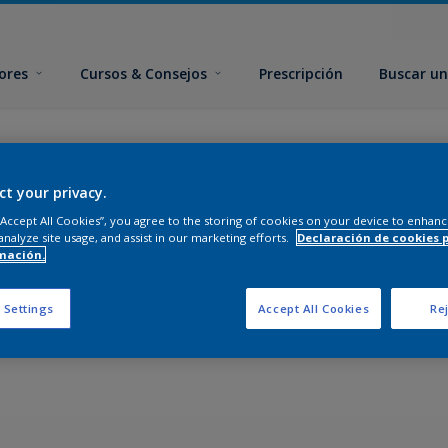
ores
Cursos & Consejos
Prescripción
Buscar un
datos del producto y D
ct your privacy.
 “Accept All Cookies”, you agree to the storing of cookies on your device to enhanc
analyze site usage, and assist in our marketing efforts.
Declaración de cookies 
mación.
 Settings
Accept All Cookies
Rej