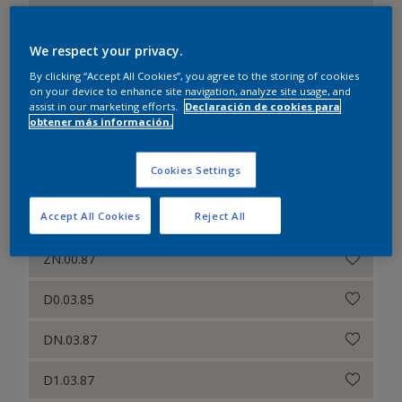
BN.01.87
We respect your privacy.
CN.00.86
By clicking “Accept All Cookies”, you agree to the storing of cookies
on your device to enhance site navigation, analyze site usage, and
CN.00.87
assist in our marketing efforts.
Declaración de cookies para
obtener más información.
CN.01.85
Cookies Settings
CN.00.88
Accept All Cookies
Reject All
D0.03.83
ZN.00.87
D0.03.85
DN.03.87
D1.03.87