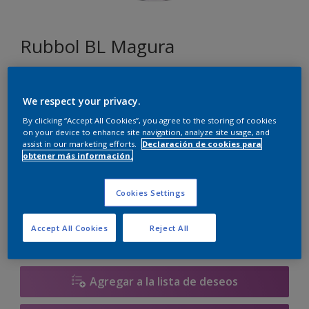
Rubbol BL Magura
E0.03.86
We respect your privacy.
Cambiar de color
By clicking “Accept All Cookies”, you agree to the storing of cookies
on your device to enhance site navigation, analyze site usage, and
Tamaño
assist in our marketing efforts.
Declaración de cookies para
obtener más información.
1 litros
2.5 litros
Cookies Settings
Cantidad
Calculadora de pintura
Accept All Cookies
Reject All
Calcular
Agregar a la lista de deseos