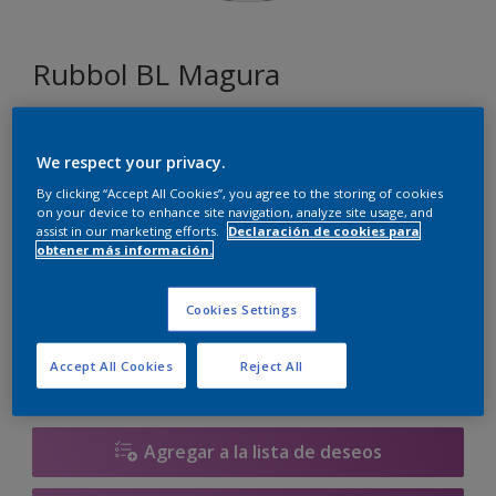
Rubbol BL Magura
F7.06.84
We respect your privacy.
Cambiar de color
By clicking “Accept All Cookies”, you agree to the storing of cookies
on your device to enhance site navigation, analyze site usage, and
Tamaño
assist in our marketing efforts.
Declaración de cookies para
obtener más información.
1 litros
2.5 litros
Cookies Settings
Cantidad
Calculadora de pintura
Accept All Cookies
Reject All
Calcular
Agregar a la lista de deseos