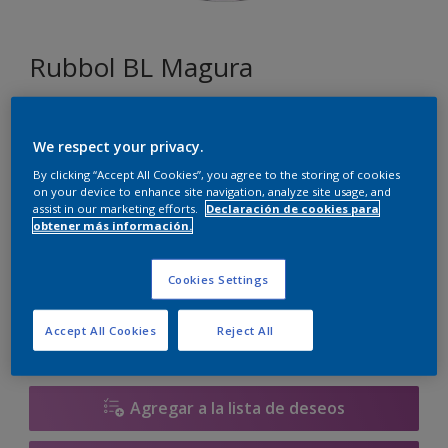
Rubbol BL Magura
CN.00.86
We respect your privacy.
Cambiar de color
By clicking “Accept All Cookies”, you agree to the storing of cookies
on your device to enhance site navigation, analyze site usage, and
Tamaño
assist in our marketing efforts.
Declaración de cookies para
obtener más información.
1 litros
2.5 litros
Cookies Settings
Cantidad
Calculadora de pintura
Accept All Cookies
Reject All
Calcular
Agregar a la lista de deseos