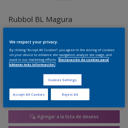
Rubbol BL Magura
D1.03.87
We respect your privacy.
Cambiar de color
By clicking “Accept All Cookies”, you agree to the storing of cookies
on your device to enhance site navigation, analyze site usage, and
Tamaño
assist in our marketing efforts.
Declaración de cookies para
obtener más información.
1 litros
2.5 litros
Cookies Settings
Cantidad
Calculadora de pintura
Accept All Cookies
Reject All
Calcular
Agregar a la lista de deseos