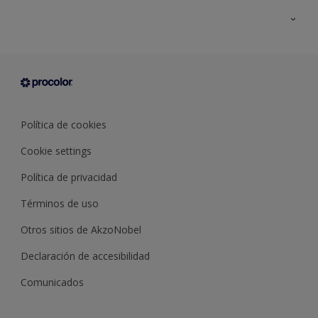
Todos los productos
Documentación Técnica
Contacto
Cartas de color
Tiendas
Condiciones generales de venta
Sobre Procolor
Política de cookies
Cookie settings
Política de privacidad
Términos de uso
Otros sitios de AkzoNobel
Declaración de accesibilidad
Comunicados