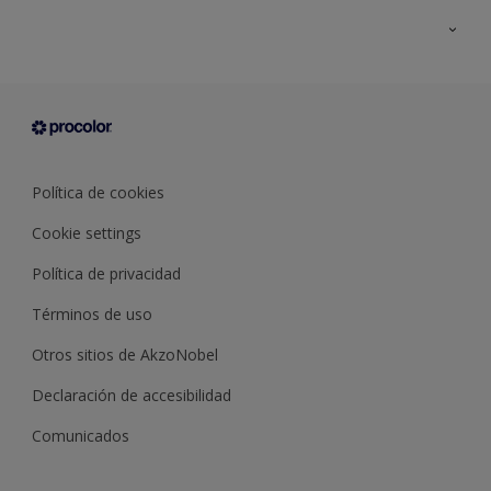
Todos los productos
Documentación Técnica
Contacto
Cartas de color
Tiendas
Condiciones generales de venta
Sobre Procolor
Política de cookies
Cookie settings
Política de privacidad
Términos de uso
Otros sitios de AkzoNobel
Declaración de accesibilidad
Comunicados