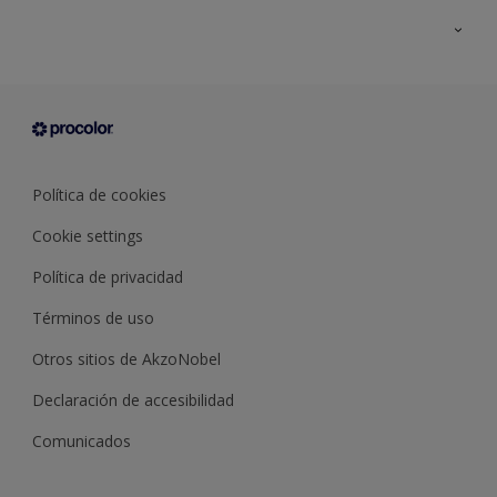
Todos los productos
Documentación Técnica
Contacto
Cartas de color
Tiendas
Condiciones generales de venta
Sobre Procolor
Política de cookies
Cookie settings
Política de privacidad
Términos de uso
Otros sitios de AkzoNobel
Declaración de accesibilidad
Comunicados