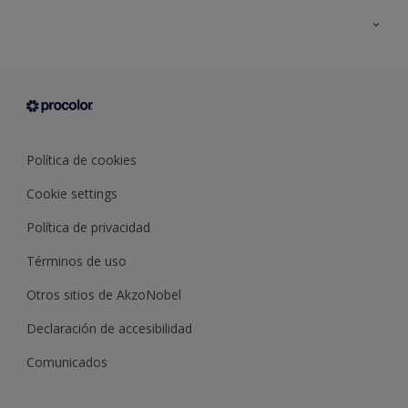
Todos los productos
Documentación Técnica
Contacto
Cartas de color
Tiendas
Condiciones generales de venta
Sobre Procolor
Política de cookies
Cookie settings
Política de privacidad
Términos de uso
Otros sitios de AkzoNobel
Declaración de accesibilidad
Comunicados