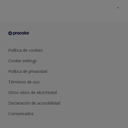
Todos los productos
Documentación Técnica
Contacto
Cartas de color
Tiendas
Condiciones generales de venta
Sobre Procolor
Política de cookies
Cookie settings
Política de privacidad
Términos de uso
Otros sitios de AkzoNobel
Declaración de accesibilidad
Comunicados