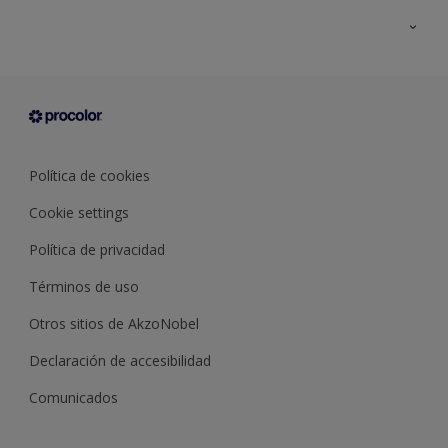
Todos los productos
Documentación Técnica
Contacto
Cartas de color
Tiendas
Condiciones generales de venta
Sobre Procolor
Política de cookies
Cookie settings
Política de privacidad
Términos de uso
Otros sitios de AkzoNobel
Declaración de accesibilidad
Comunicados