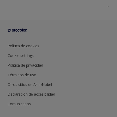
Todos los productos
Documentación Técnica
Contacto
Cartas de color
Tiendas
Condiciones generales de venta
Sobre Procolor
Política de cookies
Cookie settings
Política de privacidad
Términos de uso
Otros sitios de AkzoNobel
Declaración de accesibilidad
Comunicados