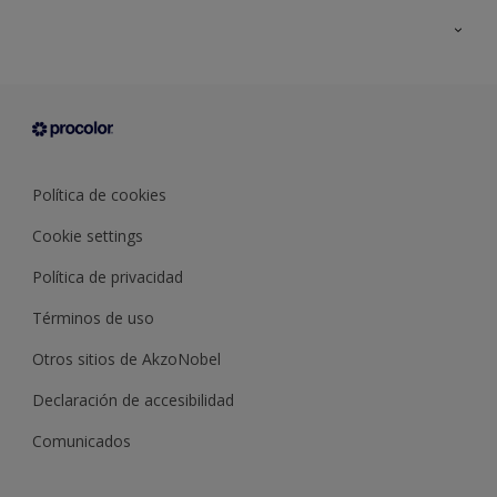
Todos los productos
Documentación Técnica
Contacto
Cartas de color
Tiendas
Condiciones generales de venta
Sobre Procolor
Política de cookies
Cookie settings
Política de privacidad
Términos de uso
Otros sitios de AkzoNobel
Declaración de accesibilidad
Comunicados