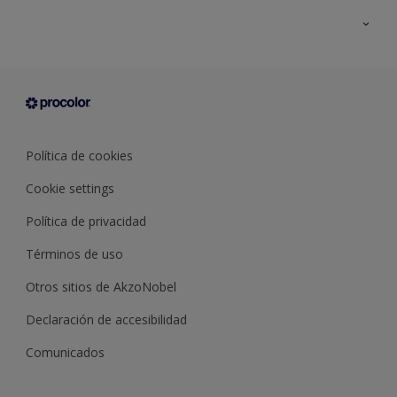
Todos los productos
Documentación Técnica
Contacto
Cartas de color
Tiendas
Condiciones generales de venta
Sobre Procolor
Política de cookies
Cookie settings
Política de privacidad
Términos de uso
Otros sitios de AkzoNobel
Declaración de accesibilidad
Comunicados