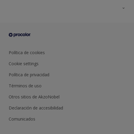
Todos los productos
Documentación Técnica
Contacto
Cartas de color
Tiendas
Condiciones generales de venta
Sobre Procolor
Política de cookies
Cookie settings
Política de privacidad
Términos de uso
Otros sitios de AkzoNobel
Declaración de accesibilidad
Comunicados