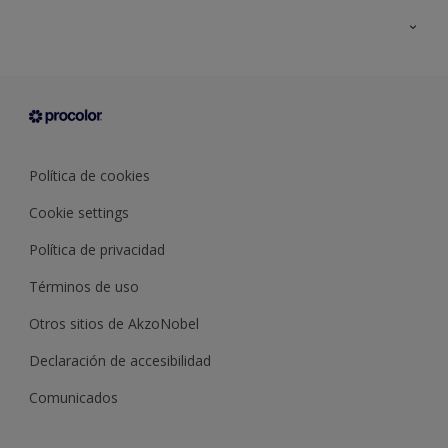
Todos los productos
Documentación Técnica
Contacto
Cartas de color
Tiendas
Condiciones generales de venta
Sobre Procolor
Política de cookies
Cookie settings
Política de privacidad
Términos de uso
Otros sitios de AkzoNobel
Declaración de accesibilidad
Comunicados