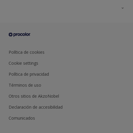
Todos los productos
Documentación Técnica
Contacto
Cartas de color
Tiendas
Condiciones generales de venta
Sobre Procolor
Política de cookies
Cookie settings
Política de privacidad
Términos de uso
Otros sitios de AkzoNobel
Declaración de accesibilidad
Comunicados