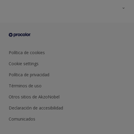
Todos los productos
Documentación Técnica
Contacto
Cartas de color
Tiendas
Condiciones generales de venta
Sobre Procolor
Política de cookies
Cookie settings
Política de privacidad
Términos de uso
Otros sitios de AkzoNobel
Declaración de accesibilidad
Comunicados