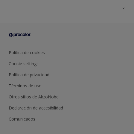
Todos los productos
Documentación Técnica
Contacto
Cartas de color
Tiendas
Condiciones generales de venta
Sobre Procolor
Política de cookies
Cookie settings
Política de privacidad
Términos de uso
Otros sitios de AkzoNobel
Declaración de accesibilidad
Comunicados