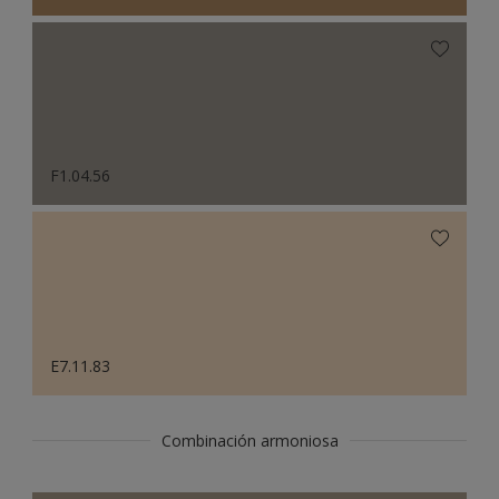
F1.04.56
E7.11.83
Combinación armoniosa