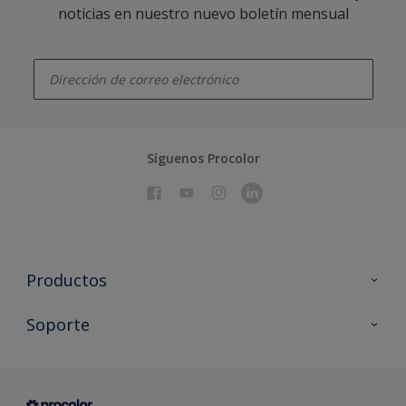
noticias en nuestro nuevo boletín mensual
enter-your-email
Síguenos Procolor
Productos
Todos los productos
Soporte
Documentación Técnica
Contacto
Cartas de color
Tiendas
Condiciones generales de venta