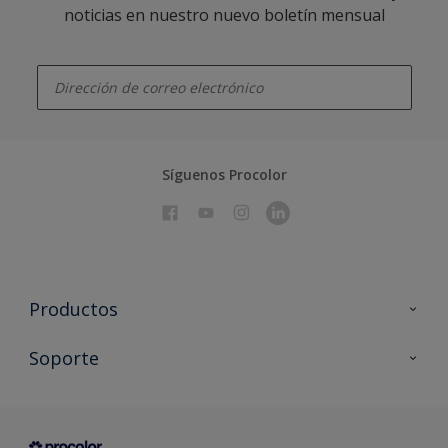
noticias en nuestro nuevo boletín mensual
enter-your-email
Síguenos Procolor
Productos
Todos los productos
Soporte
Documentación Técnica
Contacto
Cartas de color
Tiendas
Condiciones generales de venta