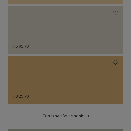
F6.05.79
F3.29.70
Combinación armoniosa