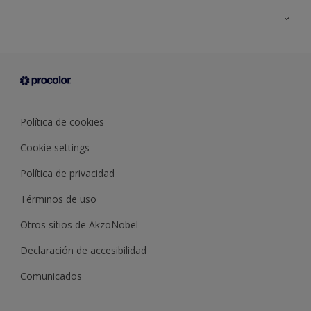
Todos los productos
Documentación Técnica
Contacto
Cartas de color
Tiendas
Condiciones generales de venta
Sobre Procolor
Política de cookies
Cookie settings
Política de privacidad
Términos de uso
Otros sitios de AkzoNobel
Declaración de accesibilidad
Comunicados