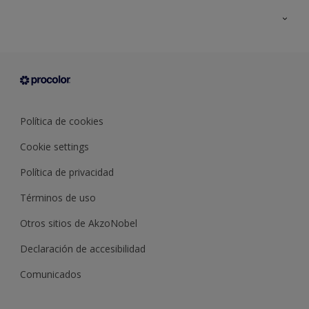
Todos los productos
Documentación Técnica
Contacto
Cartas de color
Tiendas
Condiciones generales de venta
Sobre Procolor
Política de cookies
Cookie settings
Política de privacidad
Términos de uso
Otros sitios de AkzoNobel
Declaración de accesibilidad
Comunicados