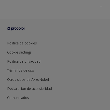
Todos los productos
Documentación Técnica
Contacto
Cartas de color
Tiendas
Condiciones generales de venta
Sobre Procolor
Política de cookies
Cookie settings
Política de privacidad
Términos de uso
Otros sitios de AkzoNobel
Declaración de accesibilidad
Comunicados