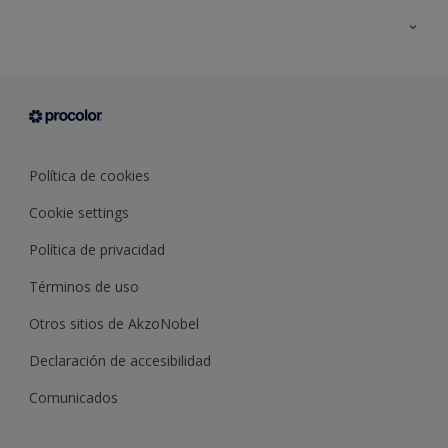
Todos los productos
Documentación Técnica
Contacto
Cartas de color
Tiendas
Condiciones generales de venta
Sobre Procolor
Política de cookies
Cookie settings
Política de privacidad
Términos de uso
Otros sitios de AkzoNobel
Declaración de accesibilidad
Comunicados