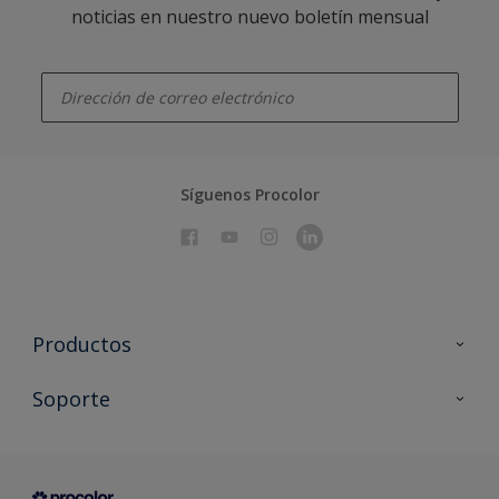
noticias en nuestro nuevo boletín mensual
enter-your-email
Síguenos Procolor
Productos
Todos los productos
Soporte
Documentación Técnica
Contacto
Cartas de color
Tiendas
Condiciones generales de venta