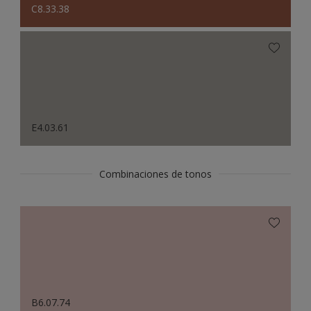
C8.33.38
E4.03.61
Combinaciones de tonos
B6.07.74