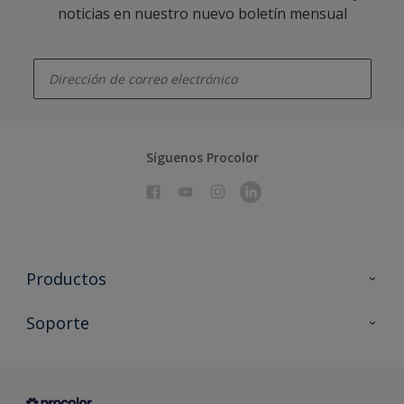
noticias en nuestro nuevo boletín mensual
enter-your-email
Síguenos Procolor
Productos
Todos los productos
Soporte
Documentación Técnica
Contacto
Cartas de color
Tiendas
Condiciones generales de venta