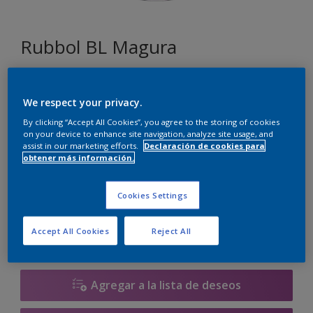
Rubbol BL Magura
J3.23.69
We respect your privacy.
Cambiar de color
By clicking “Accept All Cookies”, you agree to the storing of cookies
on your device to enhance site navigation, analyze site usage, and
Tamaño
assist in our marketing efforts.
Declaración de cookies para
obtener más información.
1 litros
2.5 litros
Cookies Settings
Cantidad
Calculadora de pintura
Accept All Cookies
Reject All
Calcular
Agregar a la lista de deseos