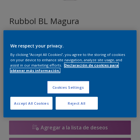
Rubbol BL Magura
G5.15.80
We respect your privacy.
Cambiar de color
By clicking “Accept All Cookies”, you agree to the storing of cookies
on your device to enhance site navigation, analyze site usage, and
Tamaño
assist in our marketing efforts.
Declaración de cookies para
obtener más información.
1 litros
2.5 litros
Cookies Settings
Cantidad
Calculadora de pintura
Accept All Cookies
Reject All
Calcular
Agregar a la lista de deseos