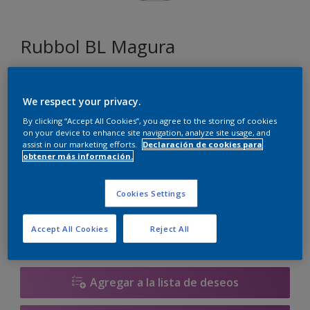
Rubbol BL Magura
E8.49.68
We respect your privacy.
Cambiar de color
By clicking “Accept All Cookies”, you agree to the storing of cookies
on your device to enhance site navigation, analyze site usage, and
Tamaño
assist in our marketing efforts.
Declaración de cookies para
obtener más información.
1 litros
2.5 litros
Cookies Settings
Cantidad
Calculadora de pintura
Accept All Cookies
Reject All
Calcular
Agregar a la lista de deseos