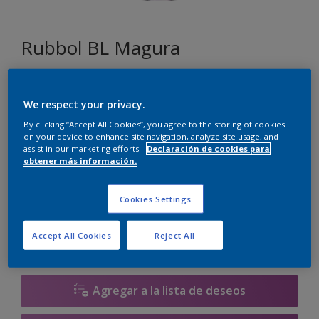
Rubbol BL Magura
E3.04.77
We respect your privacy.
Cambiar de color
By clicking “Accept All Cookies”, you agree to the storing of cookies
on your device to enhance site navigation, analyze site usage, and
Tamaño
assist in our marketing efforts.
Declaración de cookies para
obtener más información.
1 litros
2.5 litros
Cookies Settings
Cantidad
Calculadora de pintura
Accept All Cookies
Reject All
Calcular
Agregar a la lista de deseos