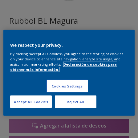
Rubbol BL Magura
C7.03.33
We respect your privacy.
Cambiar de color
By clicking “Accept All Cookies”, you agree to the storing of cookies
on your device to enhance site navigation, analyze site usage, and
Tamaño
assist in our marketing efforts.
Declaración de cookies para
obtener más información.
1 litros
2.5 litros
Cookies Settings
Cantidad
Calculadora de pintura
Accept All Cookies
Reject All
Calcular
Agregar a la lista de deseos