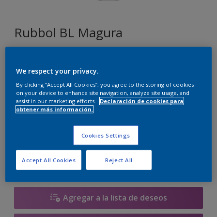
Rubbol BL Magura
N0.05.65
We respect your privacy.
Cambiar de color
By clicking “Accept All Cookies”, you agree to the storing of cookies
on your device to enhance site navigation, analyze site usage, and
Tamaño
assist in our marketing efforts.
Declaración de cookies para
obtener más información.
1 litros
2.5 litros
Cookies Settings
Cantidad
Calculadora de pintura
Accept All Cookies
Reject All
Calcular
Agregar a la lista de deseos