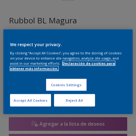
Rubbol BL Magura
B9.42.20
We respect your privacy.
Cambiar de color
By clicking “Accept All Cookies”, you agree to the storing of cookies
on your device to enhance site navigation, analyze site usage, and
Tamaño
assist in our marketing efforts.
Declaración de cookies para
obtener más información.
1 litros
2.5 litros
Cookies Settings
Cantidad
Calculadora de pintura
Accept All Cookies
Reject All
Calcular
Agregar a la lista de deseos