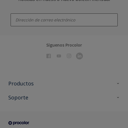
enter-your-email
Síguenos Procolor
Productos
Todos los productos
Soporte
Documentación Técnica
Contacto
Cartas de color
Tiendas
Condiciones generales de venta
Sobre Procolor