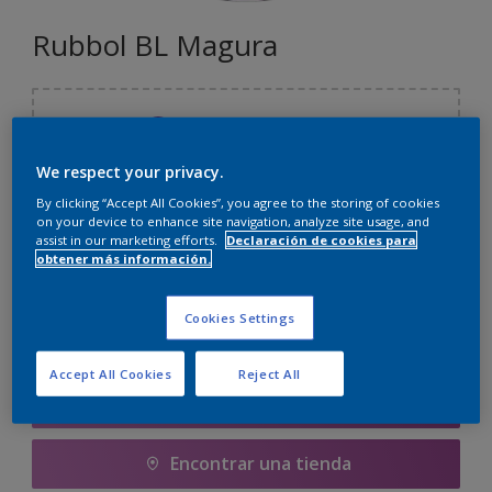
Rubbol BL Magura
Seleccionar un color
We respect your privacy.
By clicking “Accept All Cookies”, you agree to the storing of cookies
1 litros
on your device to enhance site navigation, analyze site usage, and
assist in our marketing efforts.
Declaración de cookies para
obtener más información.
1 litros
Cantidad
Calculadora de pintura
1 L
Cookies Settings
Calcular
2.5 L
Accept All Cookies
Reject All
2.5 litros
Agregar a la lista de deseos
Encontrar una tienda