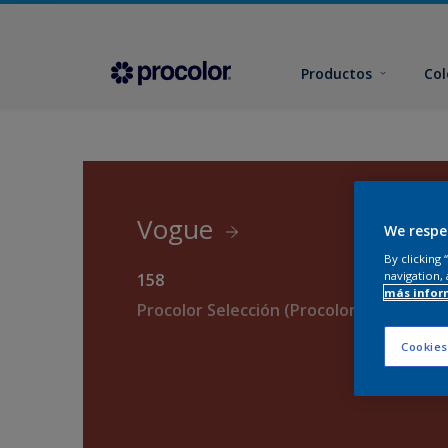
Productos
Col
Vogue
We respe
By clicking
navigation, 
158
más infor
Procolor Selección (Procolor Interior)
Cookies