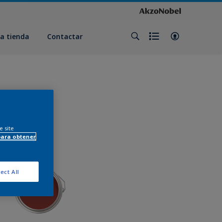
a tienda
Contactar
e site
para obtener
ect All