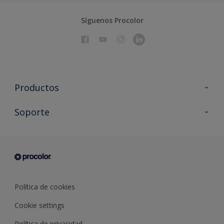
Síguenos Procolor
Productos
Todos los productos
Soporte
Documentación Técnica
Contacto
Cartas de color
Tiendas
Condiciones generales de venta
Sobre Procolor
Política de cookies
Cookie settings
Política de privacidad