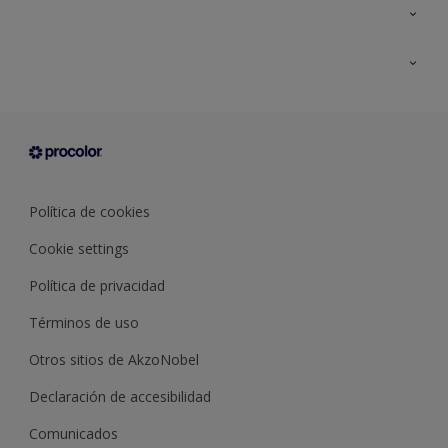
Todos los productos
Documentación Técnica
Contacto
Cartas de color
Tiendas
Condiciones generales de venta
Sobre Procolor
Política de cookies
Cookie settings
Política de privacidad
Términos de uso
Otros sitios de AkzoNobel
Declaración de accesibilidad
Comunicados