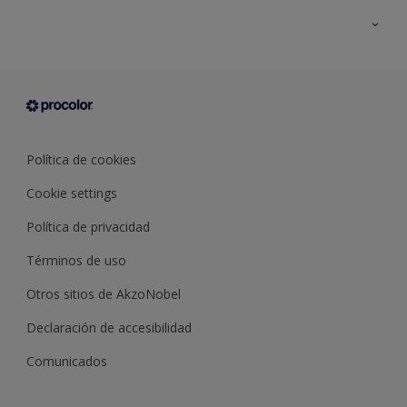
Todos los productos
Documentación Técnica
Contacto
Cartas de color
Tiendas
Condiciones generales de venta
Sobre Procolor
Política de cookies
Cookie settings
Política de privacidad
Términos de uso
Otros sitios de AkzoNobel
Declaración de accesibilidad
Comunicados