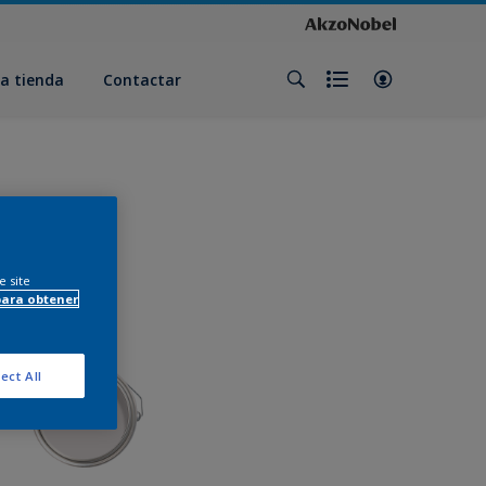
a tienda
Contactar
e site
para obtener
ect All