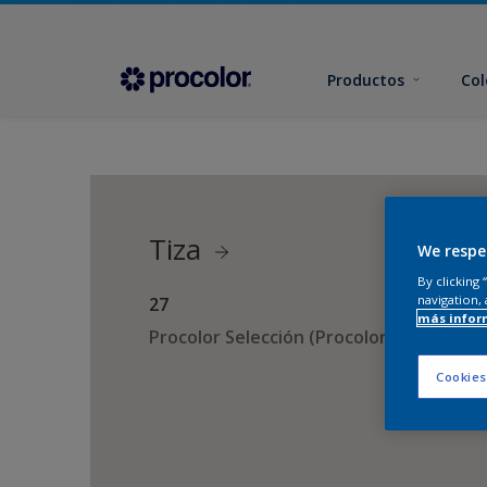
Productos
Col
Tiza
We respe
By clicking
navigation, 
27
más infor
Procolor Selección (Procolor Interior)
Cookies