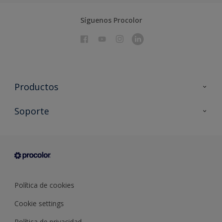
Síguenos Procolor
Productos
Todos los productos
Soporte
Documentación Técnica
Contacto
Cartas de color
Tiendas
Condiciones generales de venta
Sobre Procolor
Política de cookies
Cookie settings
Política de privacidad