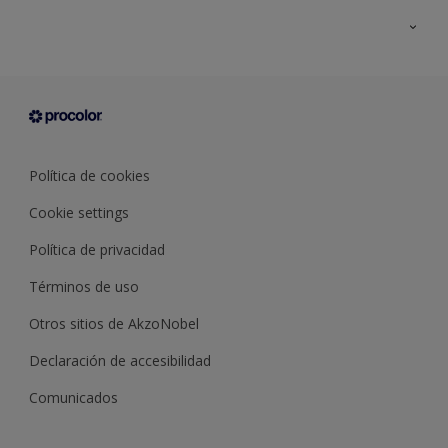
Todos los productos
Documentación Técnica
Contacto
Cartas de color
Tiendas
Condiciones generales de venta
Sobre Procolor
Política de cookies
Cookie settings
Política de privacidad
Términos de uso
Otros sitios de AkzoNobel
Declaración de accesibilidad
Comunicados