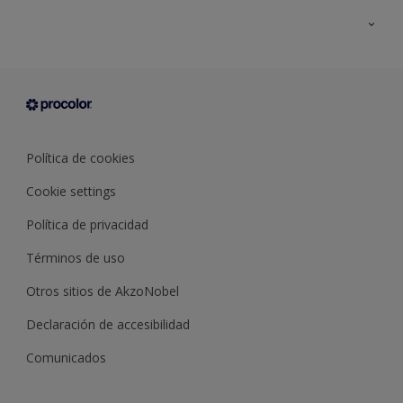
Todos los productos
Documentación Técnica
Contacto
Cartas de color
Tiendas
Condiciones generales de venta
Sobre Procolor
Política de cookies
Cookie settings
Política de privacidad
Términos de uso
Otros sitios de AkzoNobel
Declaración de accesibilidad
Comunicados